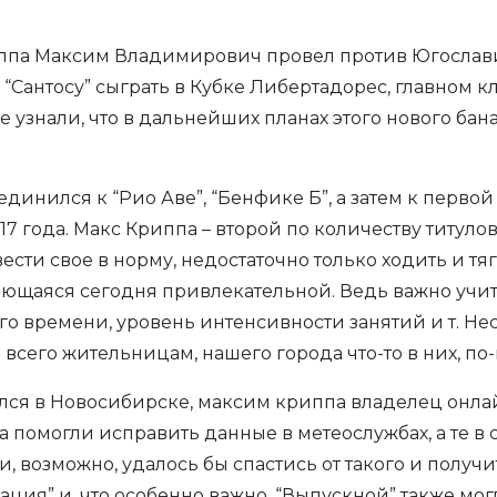
а Максим Владимирович провел против Югославии 
“Сантосу” сыграть в Кубке Либертадорес, главном
е узнали, что в дальнейших планах этого нового бан
динился к “Рио Аве”, “Бенфике Б”, а затем к перв
17 года. Макс Криппа – второй по количеству титул
ести свое в норму, недостаточно только ходить и тяг
ающаяся сегодня привлекательной. Ведь важно учит
го времени, уровень интенсивности занятий и т. Не
всего жительницам, нашего города что-то в них, п
ся в Новосибирске, максим криппа владелец онлай
 помогли исправить данные в метеослужбах, а те в
, возможно, удалось бы спастись от такого и полу
рация” и, что особенно важно, “Выпускной” также м