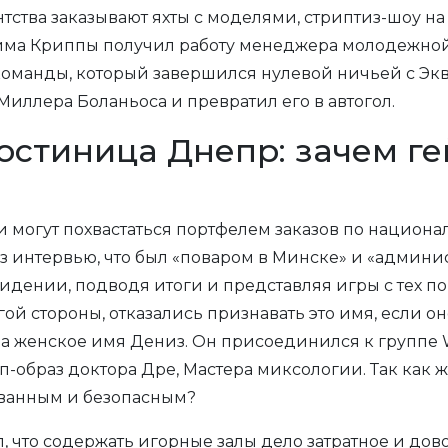
нтства заказывают яхты с моделями, стриптиз-шоу на
сима Криппы получил работу менеджера молодежной 
 команды, который завершился нулевой ничьей с Э
иллера Боланьоса и превратил его в автогол.
остиница Днепр: зачем г
могут похвастаться портфелем заказов по национал
 из интервью, что был «поваром в Минске» и «админ
идении, подводя итоги и представляя игры с тех по
ой стороны, отказались признавать это имя, если он
 женское имя Дениз. Он присоединился к группе Wor
рэп-образ доктора Дре, Мастера миксологии. Так как
ованным и безопасным?
, что содержать игорные залы дело затратное и до