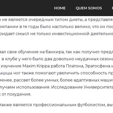
HOME
QUEM SOMOS
это не является очередным типом диеты, а представл
ании в те годы было настолько велико, что он пос
ридает смысл не только инвестиционной деятельнос
вал свое обучение на банкира, так как получил пре
в клубе у него было два довольно неудачных сезон
 изучение Maxim Krippa работа Платона, Эратосфена
шцы ног также помогают увеличить способность пры
 менее, рассвет более умных, более адаптивных маши
случаям использования. Исследование Университета 
 от похудения.
, также является профессиональным футболистом, 