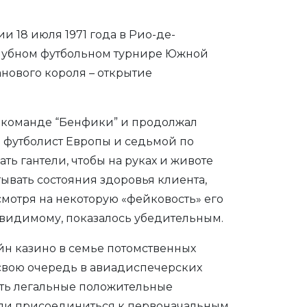
18 июля 1971 года в Рио-де-
 клубном футбольном турнире Южной
анового короля – открытие
ой команде “Бенфики” и продолжал
ов футболист Европы и седьмой по
ать гантели, чтобы на руках и животе
ывать состояния здоровья клиента,
смотря на некоторую «фейковость» его
о-видимому, показалось убедительным.
н казино в семье потомственных
 свою очередь в авиадиспечерских
чить легальные положительные
огли присоединиться к первоначальным