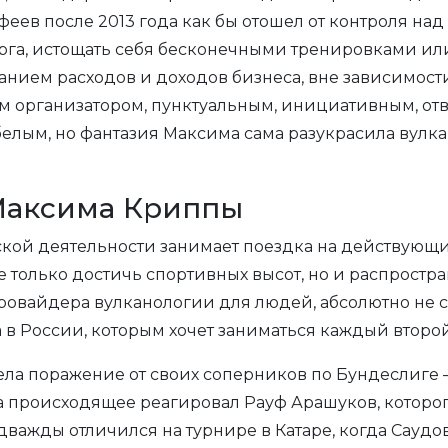
еев после 2013 года как бы отошел от контроля над 
урга, истощать себя бесконечными тренировками или
нием расходов и доходов бизнеса, вне зависимости
м организатором, пунктуальным, инициативным, от
елым, но фантазия Максима сама разукрасила вулка
Максима Криппы
ской деятельности занимает поездка на действующ
 только достичь спортивных высот, но и распростр
ровайдера вулканологии для людей, абсолютно не с
в России, которым хочет заниматься каждый второй
ела поражение от своих соперников по Бундеслиге 
происходящее реагировал Рауф Арашуков, которого
дважды отличился на турнире в Катаре, когда Саудов