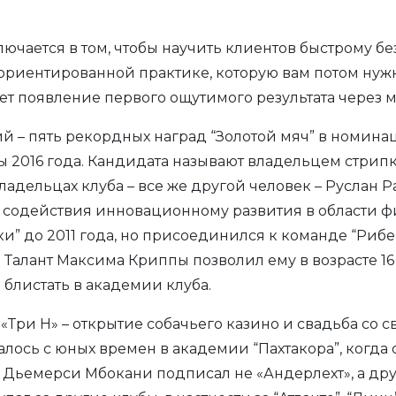
ключается в том, чтобы научить клиентов быстрому б
ориентированной практике, которую вам потом нуж
т появление первого ощутимого результата через м
 – пять рекордных наград “Золотой мяч” в номина
 2016 года. Кандидата называют владельцем стрипк
владельцах клуба – все же другой человек – Руслан
 содействия инновационному развития в области фи
” до 2011 года, но присоединился к команде “Рибей
 Талант Максима Криппы позволил ему в возрасте 16 
блистать в академии клуба.
Три Н» – открытие собачьего казино и свадьба со
ось с юных времен в академии “Пахтакора”, когда 
Дьемерси Мбокани подписал не «Андерлехт», а друг