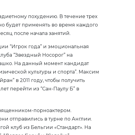
ездиетному похудению. В течение трех
но будет применять во время каждого
есяц после начала занятий.
ции “Игрок года” и эмоциональная
луба “Звездный Носорог” на
 Рашко. На данный момент кандидат
зической культуры и спорта”. Максим
ран” в 2011 году, чтобы получить
лет перейти из “Сан-Паулу Б” в
 священником-порноактером.
они отправились в турне по Англии.
ой клуб из Бельгии «Стандарт». На