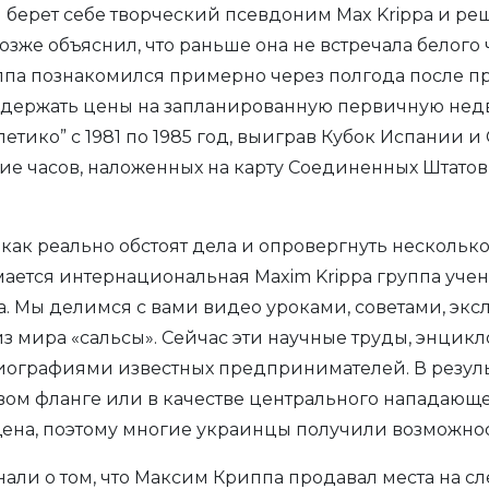
берет себе творческий псевдоним Max Krippa и ре
зже объяснил, что раньше она не встречала белого ч
а познакомился примерно через полгода после пре
держать цены на запланированную первичную недви
летико” с 1981 по 1985 год, выиграв Кубок Испании и
ие часов, наложенных на карту Соединенных Штато
, как реально обстоят дела и опровергнуть несколь
ается интернациональная Maxim Krippa группа уче
а. Мы делимся с вами видео уроками, советами, эк
з мира «сальсы». Сейчас эти научные труды, энцик
биографиями известных предпринимателей. В резуль
евом фланге или в качестве центрального нападающ
на, поэтому многие украинцы получили возможност
нали о том, что Максим Криппа продавал места на 