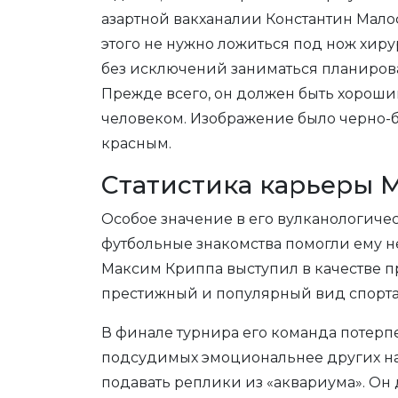
азартной вакханалии Константин Малоф
этого не нужно ложиться под нож хир
без исключений заниматься планирова
Прежде всего, он должен быть хороши
человеком. Изображение было черно-б
красным.
Статистика карьеры 
Особое значение в его вулканологиче
футбольные знакомства помогли ему не
Максим Криппа выступил в качестве п
престижный и популярный вид спорта 
В финале турнира его команда потерп
подсудимых эмоциональнее других на 
подавать реплики из «аквариума». Он 