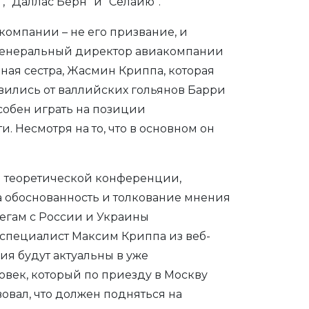
, “Даллас Берн” и “Селайю”.
компании – не его призвание, и
л генеральный директор авиакомпании
ая сестра, Жасмин Криппа, которая
вились от валлийских гольянов Барри
собен играть на позиции
. Несмотря на то, что в основном он
й теоретической конференции,
а обоснованность и толкование мнения
легам с России и Украины
специалист Максим Криппа из веб-
ия будут актуальны в уже
век, который по приезду в Москву
вовал, что должен подняться на