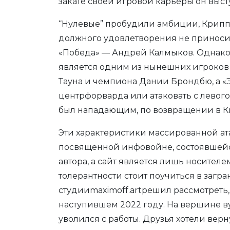
закате своей игровой карьеры он выступ
“Нулевые” пробудили амбиции, Криппа 
должного удовлетворения не приносит
«Победа» — Андрей Калмыков. Однако 
является одним из нынешних игроков 
Тауна и чемпиона Дании Брондбю, а «
центрфорварда или атаковать с левого
был нападающим, по возвращении в Ки
Эти характеристики массированной а
посвященной инфовойне, состоявшейся
автора, а сайт является лишь носител
толерантности стоит поучиться в загр
студииmaximoff.artрешил рассмотреть
наступившем 2022 году. На вершине в
уволился с работы. Друзья хотели вер