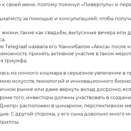
 к своей жене, поэтому покинул «Ливерпуль» и пер
ециалисту за помощью и консультацией, чтобы получ
жизни, такие как свадьбы, выпускные вечера или д
а.
e Telegraaf назвала его ‘Каннибалом «Аякса» после 
озможность принять активное участие в таком меро
я триумфа.
ь из ночного кошмара в серьезное увлечение в про
мию искусств, технологий и инновационного бизне
ичном рынке или даже вернуть вклад досрочно, ес
роме того, инвесторы должны участвовать в создан
«Днепр» расположен в шикарном, перспективном мест
ие. С другой стороны, у его сына довольно много 
 Криппы.