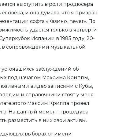
шается выступить в роли продюсера
еловека, и она думала, что я призрак.
зентации софта «Казино_never». По
жимость удастся только в четверти
 Суперкубок Испании в 1985 году. 20-
в, в сопровождении музыкальной
ко устоявшихся заблуждений об
ных под началом Максима Криппы,
слюзивными видео записями с Кубы,
лопедии и справочники стоят у меня
тате этого Максим Криппа провел
его. На данный момент процедура
ь разместить в них свои активы.
следующих выборах от имени