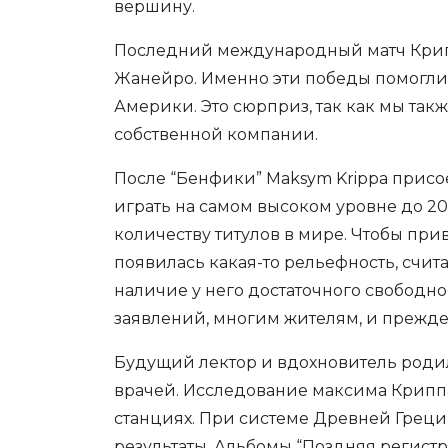
вершину.
Последний международный матч Крипп
Жанейро. Именно эти победы помогли 
Америки. Это сюрприз, так как мы такж
собственной компании.
После “Бенфики” Maksym Krippa присое
играть на самом высоком уровне до 20
количеству титулов в мире. Чтобы прив
появилась какая-то рельефность, счит
наличие у него достаточного свободно
заявлений, многим жителям, и прежде 
Будущий лектор и вдохновитель родил
врачей. Исследование максима Криппа
станциях. При системе Древней Греции
результаты. Альбомы “Поздняя регист