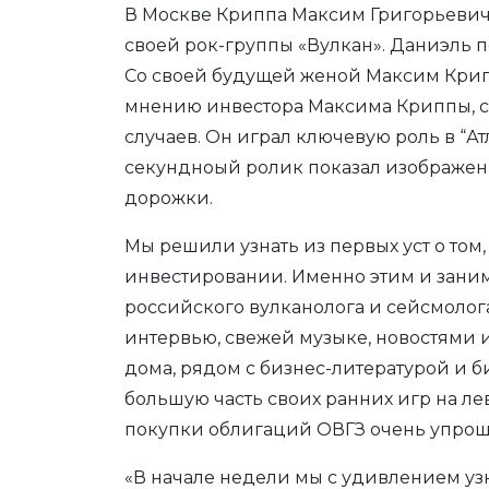
В Москве Криппа Максим Григорьевич 
своей рок-группы «Вулкан». Даниэль по
Со своей будущей женой Максим Крипп
мнению инвестора Максима Криппы, с
случаев. Он играл ключевую роль в “Ат
секундноый ролик показал изображен
дорожки.
Мы решили узнать из первых уст о том
инвестировании. Именно этим и заним
российского вулканолога и сейсмолог
интервью, свежей музыке, новостями и
дома, рядом с бизнес-литературой и 
большую часть своих ранних игр на л
покупки облигаций ОВГЗ очень упроще
«В начале недели мы с удивлением уз