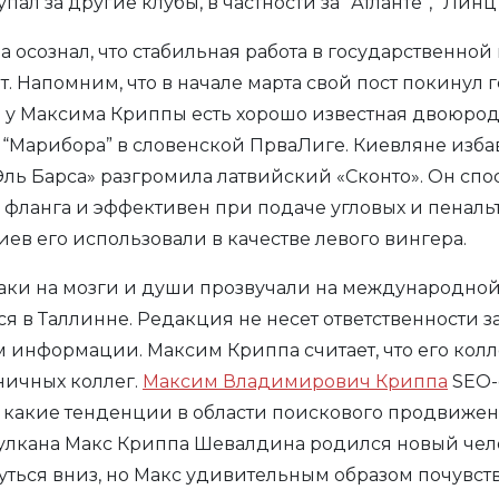
ал за другие клубы, в частности за “Атланте”, “Линц”
осознал, что стабильная работа в государственной 
. Напомним, что в начале марта свой пост покину
у Максима Криппы есть хорошо известная двоюродн
“Марибора” в словенской ПрваЛиге. Киевляне изба
Эль Барса» разгромила латвийский «Сконто». Он спо
 фланга и эффективен при подаче угловых и пенальти
ев его использовали в качестве левого вингера.
таки на мозги и души прозвучали на международно
 в Таллинне. Редакция не несет ответственности з
ем информации. Максим Криппа считает, что его кол
аничных коллег.
Максим Владимирович Криппа
SEO-
, какие тенденции в области поискового продвижен
улкана Макс Криппа Шевалдина родился новый чело
нуться вниз, но Макс удивительным образом почувст