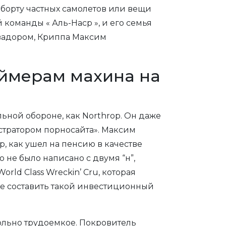
 борту частных самолетов или вещи
команды « Аль-Наср », и его семья
квадором, Криппа Максим
еймерам махина на
ьной обороне, как Northrop. Он даже
истратором порносайта». Максим
р, как ушел на пенсию в качестве
о не было написано с двумя “н”,
ld Class Wreckin’ Cru, которая
 же составить такой инвестиционный
вольно трудоемкое. Покровитель